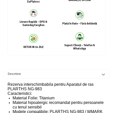
GARANȚIE 24 LUNI
EuPlatesc
Livrare Rapidă – DPD &
Plată în Rate – Fără dobândă
Sameday Easybox
Suport Clienți – Telefon &
RETUR IN 14 ZILE
WhatsApp
Descriere
Rezerva interschimbabila pentru Aparatul de ras
PLARTHS NG-983
Caracteristici:
Material Folie: Titanium
Material hipoalergic recomandat pentru persoanele
cu tenul sensibil
Modele compatibile: PLARTHS NG-983 / WMARK