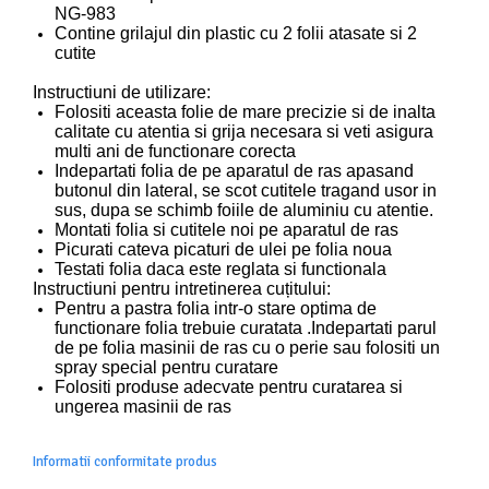
NG-983
Contine grilajul din plastic cu 2 folii atasate si 2
cutite
Instructiuni de utilizare:
Folositi aceasta folie de mare precizie si de inalta
calitate cu atentia si grija necesara si veti asigura
multi ani de functionare corecta
Indepartati folia de pe aparatul de ras apasand
butonul din lateral, se scot cutitele tragand usor in
sus, dupa se schimb foiile de aluminiu cu atentie.
Montati folia si cutitele noi pe aparatul de ras
Picurati cateva picaturi de ulei pe folia noua
Testati folia daca este reglata si functionala
Instructiuni pentru intretinerea cuțitului:
Pentru a pastra folia intr-o stare optima de
functionare folia trebuie curatata .Indepartati parul
de pe folia masinii de ras cu o perie sau folositi un
spray special pentru curatare
Folositi produse adecvate pentru curatarea si
ungerea masinii de ras
Informatii conformitate produs