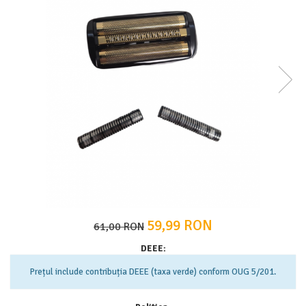
APARATE DE TUNS ANIMALE
EPILATOARE
Cutite aparate de ras
59,99 RON
61,00 RON
DEEE:
Prețul include contribuția DEEE (taxa verde) conform OUG 5/201.