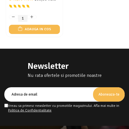
acumulator 1400 mAh,
8100rpm, black
ADAUGA IN COS
Newsletter
Nu rata ofertele si promotiile noastre
Vreau sa primesc newsletter cu promotiile magazinului. Afla mai multe in
Politica de Confidentialitate