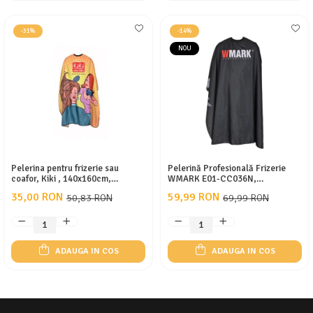
-31%
-14%
NOU
Pelerina pentru frizerie sau
Pelerină Profesională Frizerie
coafor, Kiki , 140x160cm,
WMARK E01-CC036N,
impermeabila, prindere cu cleme,
Impermeabilă, Antistatică,
35,00 RON
59,99 RON
50,83 RON
69,99 RON
Multicolor
Poliester Premium, Guler Silicon
Reglabil, Negru
ADAUGA IN COS
ADAUGA IN COS