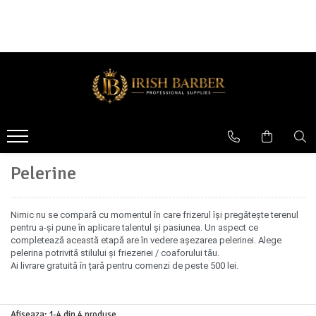
APARATURA
ACCESORII FRIZERIE
FOARFECI
MASINI DE TUNS
Pelerine
Foarfeci tuns
Masini de ras
Pamatufuri
Seturi foarfeci
Inaltatoare masina de tuns
Bricuri
Foarfeci filat
Cutite masini de tuns
Pulverizatoare
Intretinere aparatura
Pelerine
Folie masina de ras
Uscatoare de par
Nimic nu se compară cu momentul în care frizerul își pregătește terenul
pentru a-și pune în aplicare talentul și pasiunea. Un aspect ce
Cutite masini de contur
completează această etapă are în vedere așezarea pelerinei. Alege
MASINI DE CONTUR
pelerina potrivită stilului și friezeriei / coaforului tău.
Ai livrare gratuită în țară pentru comenzi de peste 500 lei.
Stand incarcare
SET MASINI DE TUNS SI CONTUR
Afiseaza:
1-
4
din
4
produse