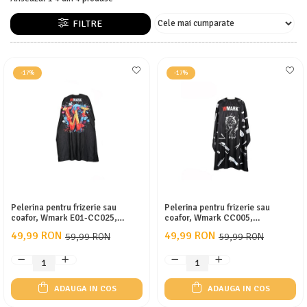
APARATE DE TUNS ANIMALE
EPILATOARE
FILTRE
Cutite aparate de ras
-17%
-17%
Pelerina pentru frizerie sau
Pelerina pentru frizerie sau
coafor, Wmark E01-CC025,
coafor, Wmark CC005,
140x160cm, impermeabila,
140x160cm, impermeabila,
49,99 RON
49,99 RON
59,99 RON
59,99 RON
prindere cu cleme, Negru
prindere cu cleme, neagra
ADAUGA IN COS
ADAUGA IN COS