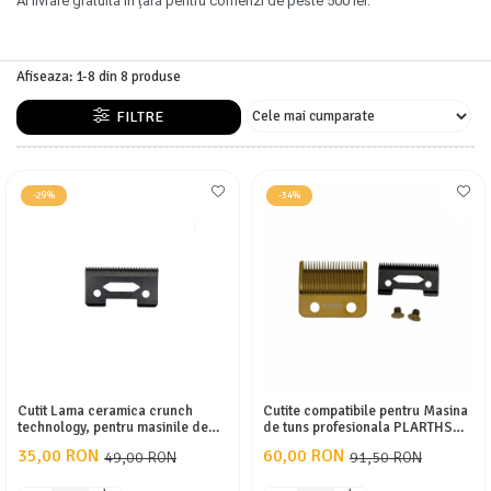
APARATE DE TUNS ANIMALE
Ai livrare gratuită în țară pentru comenzi de peste 500 lei.
EPILATOARE
Cutite aparate de ras
Afiseaza:
1-
8
din
8
produse
FILTRE
-29%
-34%
Cutit Lama ceramica crunch
Cutite compatibile pentru Masina
technology, pentru masinile de
de tuns profesionala PLARTHS
tuns Wahl, Plarths, Wmark,Vgr,
NG-222
35,00 RON
60,00 RON
49,00 RON
91,50 RON
negru