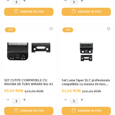
ADAUGA IN COS
ADAUGA IN COS
-23%
-25%
SET CUTITE COMPATIBILE CU
Set Lame Taper DLC profesionale
MASINA DE TUNS WMARK NG-X1
compatibile cu masina de tuns
Plarths G600/G700,JM-p1,LM-
99,99 RON
91,50 RON
129,99 RON
122,01 RON
g10, Wahl, Vgr, Wmark
ADAUGA IN COS
ADAUGA IN COS