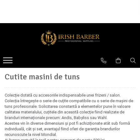
APARATURA
ACCESORII FRIZERIE
FOARFECI
MASINI DE TUNS
Pelerine
Foarfeci tuns
Masini de ras
Pamatufuri
Seturi foarfeci
Inaltatoare masina de tuns
Bricuri
Foarfeci filat
Cutite masini de tuns
Pulverizatoare
Intretinere aparatura
Cutite masini de tuns
Folie masina de ras
Uscatoare de par
Colecție dotată cu accesoriile indispensabile unei frizerii / salon.
Colecția întregește o serie de cuțite compatibile cu o serie de mașini de
Cutite masini de contur
tuns profesionale. Solicitarea constantă a elementelor pune în valoare
MASINI DE CONTUR
calitatea materialului, cuțitele din această colecție fiind realizate de
branduri internaționale precum: Andis, Babyliss sau Wahl.
Stand incarcare
Acestea vin în diverse dimensiuni și pot fi achiziționate atât sub formă
individuală, cât și set, avantajul fiind oferi de garanția brandurilor
SET MASINI DE TUNS SI CONTUR
recunoscute la nivel Mondial.