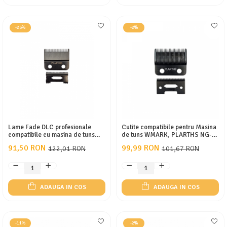
-25%
-2%
Lame Fade DLC profesionale
Cutite compatibile pentru Masina
compatibile cu masina de tuns
de tuns WMARK, PLARTHS NG-
Plarths G600/G700,JM-p1,LM-
2038, negru
91,50 RON
99,99 RON
122,01 RON
101,67 RON
g10, Wahl, Vgr, Wmark, 2buc,
negru
ADAUGA IN COS
ADAUGA IN COS
-11%
-2%