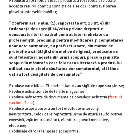
Produsul a fost folosit (dacă produsul a fost folosit se poate
accepta returul doar cu condiția de a se opri contravaloarea
pieselor interschimbabile);
“Conform art. 9 alin. (1), raportat la art. 16 lit. e) din
Ordonanța de urgență 34/2014 privind drepturile
consumatorilor în cadrul contractelor încheiate cu
profesioniştii, precum şi pentru modificarea şi completarea
unor acte normative, nu pot fi returnate, din motive de
protecţie a sănătăţii și din motive de igienă, produsele ce
sunt folosite în aceste din urmă scopuri, precum și în alte
scopuri în măsura în care folosirea ulterioară a produsului
utilizat poate afecta sănătatea consumatorului, atât timp
cât au fost desigilate de consumator.”
Produse care
NU
au Etichete intacte , au sigiliile rupe sau șterse;
Produse achiziționate de la alte magazine;
Produse neînsoțite de documente ce dovedesc achiziția (
factură
sau bon fisca
l);
Produse asupra cărora au fost efectuate intervenții
neautorizate, celor care reprezintă urme de uzură sau folosirea
excesivă, zgârieturi, lovituri, ciobituri, șocuri mecanice,
electrice;
Produsele cărora le lipsesc accesoriile.