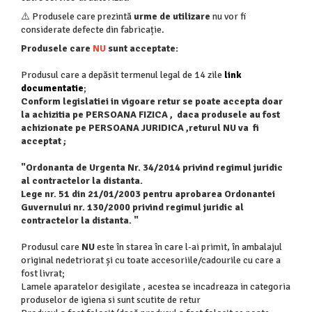
⚠️ Produsele care prezintă
urme de utilizare
nu vor fi
considerate defecte din fabricație.
Produsele care
NU
sunt acceptate:
Produsul care a depăsit termenul legal de 14 zile
link
documentatie
;
Conform legislatiei in vigoare retur se poate accepta doar
la achizitia pe PERSOANA FIZICA , daca produsele au fost
achizionate pe PERSOANA JURIDICA ,returul NU va fi
acceptat ;
"Ordonanta de Urgenta Nr. 34/2014 privind regimul juridic
al contractelor la distanta.
Lege nr. 51 din 21/01/2003 pentru aprobarea Ordonantei
Guvernului nr. 130/2000 privind regimul juridic al
contractelor la distanta. "
Produsul care
NU
este în starea în care l-ai primit, în ambalajul
original nedetriorat și cu toate accesoriile/cadourile cu care a
fost livrat;
Lamele aparatelor desigilate , acestea se incadreaza in categoria
produselor de igiena si sunt scutite de retur