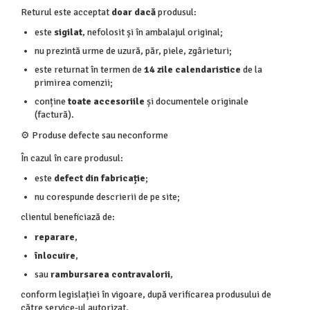
Returul este acceptat
doar dacă
produsul:
este
sigilat
, nefolosit și în ambalajul original;
nu prezintă urme de uzură, păr, piele, zgârieturi;
este returnat în termen de
14 zile calendaristice
de la
primirea comenzii;
conține
toate accesoriile
și documentele originale
(factură).
⚙️ Produse defecte sau neconforme
În cazul în care produsul:
este
defect din fabricație
;
nu corespunde descrierii de pe site;
clientul beneficiază de:
reparare
,
înlocuire
,
sau
rambursarea contravalorii
,
conform legislației în vigoare, după verificarea produsului de
către service-ul autorizat.