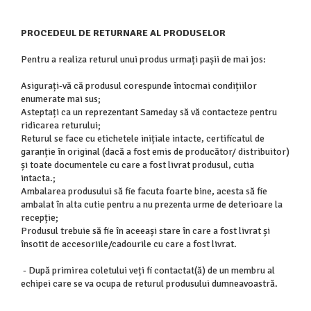
PROCEDEUL DE RETURNARE AL PRODUSELOR
Pentru a realiza returul unui produs urmați pașii de mai jos:
Asigurați-vă că produsul corespunde întocmai condițiilor
enumerate mai sus;
Asteptați ca un reprezentant Sameday să vă contacteze pentru
ridicarea returului;
Returul se face cu etichetele inițiale intacte, certificatul de
garanție în original (dacă a fost emis de producător/ distribuitor)
și toate documentele cu care a fost livrat produsul, cutia
intacta.;
Ambalarea produsului să fie facuta foarte bine, acesta să fie
ambalat în alta cutie pentru a nu prezenta urme de deterioare la
recepție;
Produsul trebuie să fie în aceeași stare în care a fost livrat și
însotit de accesoriile/cadourile cu care a fost livrat.
- După primirea coletului veți fi contactat(ă) de un membru al
echipei care se va ocupa de returul produsului dumneavoastră.