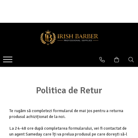
APARATURA
ACCESORII FRIZERIE
FOARFECI
MASINI DE TUNS
Pelerine
Foarfeci tuns
Masini de ras
Pamatufuri
Seturi foarfeci
Inaltatoare masina de tuns
Bricuri
Foarfeci filat
Cutite masini de tuns
Pulverizatoare
Intretinere aparatura
Folie masina de ras
Politica de Retur
Uscatoare de par
Cutite masini de contur
MASINI DE CONTUR
Te rugăm să completezi formularul de mai jos pentru a returna
produsul achiziționat de la noi.
Stand incarcare
La 24-48 ore după completarea formularului, vei fi contactat de
SET MASINI DE TUNS SI CONTUR
un agent Sameday care îți va prelua produsul pe care dorești să-l