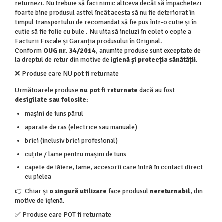
APARATE DE TUNS ANIMALE
returnezi. Nu trebuie să faci nimic altceva decât să împachetezi
foarte bine produsul astfel încât acesta să nu fie deteriorat în
EPILATOARE
timpul transportului de recomandat să fie pus într-o cutie și în
Cutite aparate de ras
cutie să fie folie cu bule . Nu uita să incluzi în colet o copie a
Facturii Fiscale și Garanția produsului în Original.
Conform
OUG nr. 34/2014
, anumite produse sunt exceptate de
la dreptul de retur din motive de
igienă și protecția sănătății
.
❌ Produse care NU pot fi returnate
Următoarele produse
nu pot fi returnate
dacă au fost
desigilate sau folosite
:
mașini de tuns părul
aparate de ras (electrice sau manuale)
brici (inclusiv brici profesional)
cuțite / lame pentru mașini de tuns
capete de tăiere, lame, accesorii care intră în contact direct
cu pielea
👉 Chiar și
o singură utilizare
face produsul
nereturnabil
, din
motive de igienă.
✅ Produse care POT fi returnate