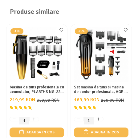
Produse similare
-15%
-26%
Masina de tuns profesionala cu
Set masina de tuns si masina
acumulator, PLARTHS NG-222,
de contur profesionala, VGR V-
motor puternic 7200rpm, 8
646, afisaj LED, 10 gratare,
219,99 RON
169,99 RON
259,99 RON
229,00 RON
gratare premium 1.5 - 25mm
pieptan, gold
ADAUGA IN COS
ADAUGA IN COS