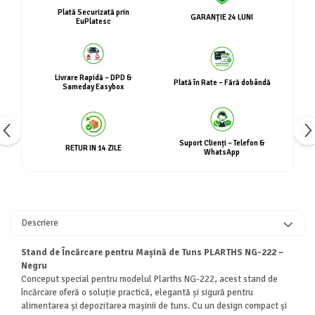
Plată Securizată prin
GARANȚIE 24 LUNI
EuPlatesc
Livrare Rapidă – DPD &
Plată în Rate – Fără dobândă
Sameday Easybox
Suport Clienți – Telefon &
RETUR IN 14 ZILE
WhatsApp
Descriere
Stand de Încărcare pentru Mașină de Tuns PLARTHS NG-222 –
Negru
Conceput special pentru modelul Plarths NG-222, acest stand de
încărcare oferă o soluție practică, elegantă și sigură pentru
alimentarea și depozitarea mașinii de tuns. Cu un design compact și