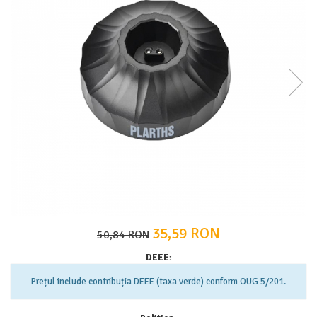
APARATE DE TUNS ANIMALE
EPILATOARE
Cutite aparate de ras
35,59 RON
50,84 RON
DEEE:
Prețul include contribuția DEEE (taxa verde) conform OUG 5/201.