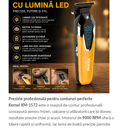
Precizie profesională pentru contururi perfecte
Kemei KM-1572
este o mașină de contur profesională
concepută pentru frizeri, saloane și utilizatorii care își doresc
rezultate precise chiar și acasă. Motorul de
9000 RPM
oferă o
tăiere rapidă și uniformă, iar lama de înaltă precizie permite