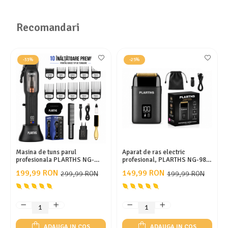
Recomandari
-33%
-25%
Masina de tuns parul
Aparat de ras electric
profesionala PLARTHS NG-
profesional, PLARTHS NG-983,
9006, motor magnetic
folie titan, afisaj LCD, husa,
199,99 RON
149,99 RON
299,99 RON
199,99 RON
10.000rpm, 10 inaltatoare
acumulator 1400 mAh,
premium 1.5-25mm
8100rpm, black
ADAUGA IN COS
ADAUGA IN COS