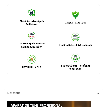
Plată Securizată prin
GARANȚIE 24 LUNI
EuPlatesc
Livrare Rapidă – DPD &
Plată în Rate – Fără dobândă
Sameday Easybox
Suport Clienți – Telefon &
RETUR IN 14 ZILE
WhatsApp
Descriere