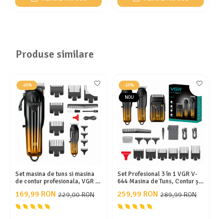
Produse similare
-26%
-10%
NOU
Set masina de tuns si masina
Set Profesional 3 în 1 VGR V-
de contur profesionala, VGR V-
644 Masina de Tuns, Contur și
646, afisaj LED, 10 gratare,
Aparat de Ras, Display LED,
169,99 RON
259,99 RON
229,00 RON
289,99 RON
pieptan, gold
Incarcare Type-C, 10 Gratare,
Autonomie Extinsa