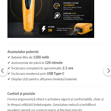
Acumulator puternic
✔
Baterie litiu de
1200 mAh
✔
Autonomie de până la
120 minute
✔
Încărcare completă în aproximativ
2,5 ore
✔
Încărcare modernă prin
USB Type-C
✔
Display LED pentru afișarea nivelului bateriei
Confort și precizie
Forma ergonomică oferă o prindere sigură și confortabilă, chiar și
în timpul utilizării îndelungate. Greutatea redusă și echilibrul
excelent permit un control precis al fiecărei mișcări.