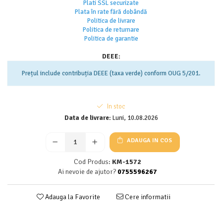
Plati SSL securizate
Plata în rate fără dobândă
Politica de livrare
Politica de returnar
e
Politica de garantie
DEEE:
Prețul include contribuția DEEE (taxa verde) conform OUG 5/201.
In stoc
Data de livrare:
Luni, 10.08.2026
ADAUGA IN COS
Cod Produs:
KM-1572
Ai nevoie de ajutor?
0755596267
Adauga la Favorite
Cere informatii