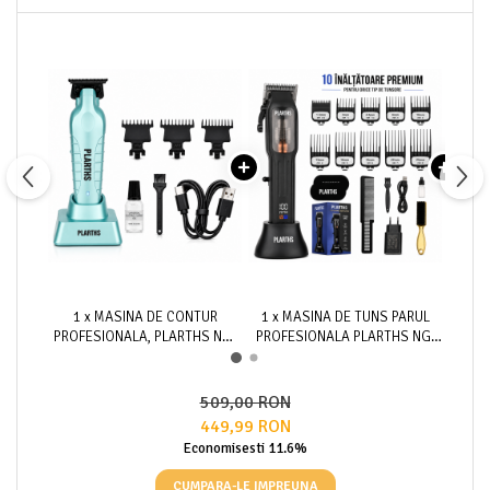
1 x MASINA DE CONTUR
1 x MASINA DE TUNS PARUL
1 x 
PROFESIONALA, PLARTHS NG-
PROFESIONALA PLARTHS NG-
PROF
317, MOTOR PUTERNIC
9006, MOTOR MAGNETIC
983, 
7000RPM, LAMA DLC, CUTIT
10.000RPM, 10 INALTATOARE
HUS
CERAMIC, STAND INCARCARE,
PREMIUM 1.5-25MM
M
509,00 RON
LED INCARCARE, TYPE C, 3
449,99 RON
INALTATOARE, TURCOAZ
Economisesti 11.6%
CUMPARA-LE IMPREUNA