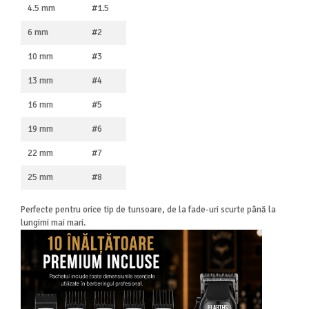
4.5 mm
#1.5
6 mm
#2
10 mm
#3
13 mm
#4
16 mm
#5
19 mm
#6
22 mm
#7
25 mm
#8
Perfecte pentru orice tip de tunsoare, de la fade-uri scurte până la
lungimi mai mari.