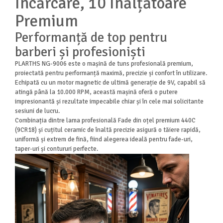
Încărcare, 10 Înălțătoare
Premium
Performanță de top pentru
barberi și profesioniști
PLARTHS NG-9006 este o mașină de tuns profesională premium,
proiectată pentru performanță maximă, precizie și confort în utilizare.
Echipată cu un motor magnetic de ultimă generație de 9V, capabil să
atingă până la 10.000 RPM, această mașină oferă o putere
impresionantă și rezultate impecabile chiar și în cele mai solicitante
sesiuni de lucru.
Combinația dintre lama profesională Fade din oțel premium 440C
(9CR18) și cuțitul ceramic de înaltă precizie asigură o tăiere rapidă,
uniformă și extrem de fină, fiind alegerea ideală pentru fade-uri,
taper-uri și contururi perfecte.