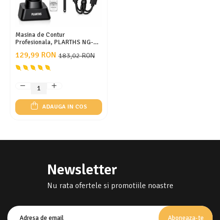
Masina de Contur
Profesionala, PLARTHS NG-
317, Motor puternic 7000rpm,
129,99 RON
183,02 RON
Lama DLC, Cutit Ceramic,
Stand Incarcare, Led
Incarcare, Type C, 3
Inaltatoare, Negru
ADAUGA IN COS
Newsletter
Nu rata ofertele si promotiile noastre