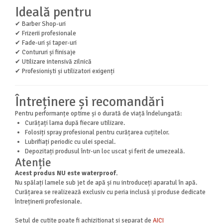
Ideală pentru
✔ Barber Shop-uri
✔ Frizerii profesionale
✔ Fade-uri și taper-uri
✔ Contururi și finisaje
✔ Utilizare intensivă zilnică
✔ Profesioniști și utilizatori exigenți
Întreținere și recomandări
Pentru performanțe optime și o durată de viață îndelungată:
Curățați lama după fiecare utilizare.
Folosiți spray profesional pentru curățarea cuțitelor.
Lubrifiați periodic cu ulei special.
Depozitați produsul într-un loc uscat și ferit de umezeală.
Atenție
Acest produs NU este waterproof.
Nu spălați lamele sub jet de apă și nu introduceți aparatul în apă.
Curățarea se realizează exclusiv cu peria inclusă și produse dedicate
întreținerii profesionale.
Setul de cutite poate fi achizitionat si separat de
AICI