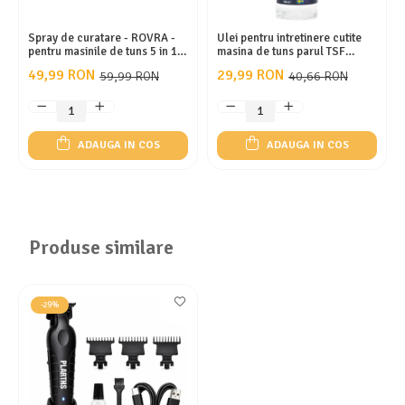
Spray de curatare - ROVRA -
Ulei pentru intretinere cutite
pentru masinile de tuns 5 in 1 -
masina de tuns parul TSF
500 ml
150ml
49,99 RON
29,99 RON
59,99 RON
40,66 RON
ADAUGA IN COS
ADAUGA IN COS
Produse similare
-29%