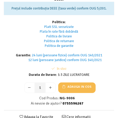
Prețul include contribuția DEEE (taxa verde) conform OUG 5/201.
Politica:
Plati SSL securizate
Plata în rate fără dobândă
Politica de livrare
Politica de returnar
e
Politica de garantie
Garantie:
24 luni (persoane fizice) conform OUG 140/2021
12 luni (persoane juridice) conform OUG 140/2021
In stoc
Durata de livrare:
1-3 ZILE LUCRATOARE
ADAUGA IN COS
Cod Produs:
NG-9006
Ai nevoie de ajutor?
0755596267
Adauga la Favorite
Cere informatii