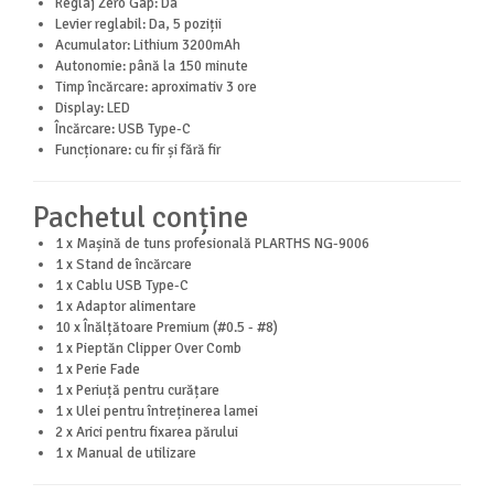
Reglaj Zero Gap: Da
Levier reglabil: Da, 5 poziții
Acumulator: Lithium 3200mAh
Autonomie: până la 150 minute
Timp încărcare: aproximativ 3 ore
Display: LED
Încărcare: USB Type-C
Funcționare: cu fir și fără fir
Pachetul conține
1 x Mașină de tuns profesională PLARTHS NG-9006
1 x Stand de încărcare
1 x Cablu USB Type-C
1 x Adaptor alimentare
10 x Înălțătoare Premium (#0.5 - #8)
1 x Pieptăn Clipper Over Comb
1 x Perie Fade
1 x Periuță pentru curățare
1 x Ulei pentru întreținerea lamei
2 x Arici pentru fixarea părului
1 x Manual de utilizare