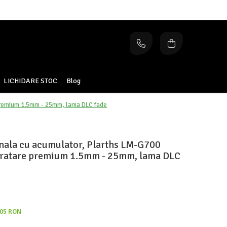
LICHIDARE STOC
Blog
 premium 1.5mm - 25mm, lama DLC fade
nala cu acumulator, Plarths LM-G700
 gratare premium 1.5mm - 25mm, lama DLC
,05 RON