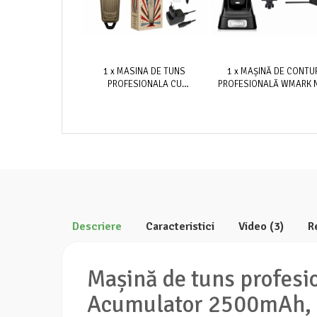
1 x MASINA DE TUNS
1 x MAȘINĂ DE CONTU
PROFESIONALA CU
PROFESIONALĂ WMARK 
ACUMULATOR, PLARTHS LM-
2054A, MOTOR 7200 RP
G700 7500RPM, AFISAJ LED, 8
LAME DLC T-BLADE 0.1 
GRATARE PREMIUM 1.5MM -
ACUMULATOR 2000MAH, 
25MM, LAMA DLC FADE
MIN AUTONOMIE, STAN
ÎNCĂRCARE, USB, 3
ÎNĂLȚĂTOARE, NEGRU
Descriere
Caracteristici
Video
(3)
R
Mașină de tuns profes
Acumulator 2500mAh, D