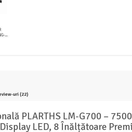
R
NG-
M,
MM,
250
D
eview-uri
(22)
ională PLARTHS LM-G700 – 7500
isplay LED, 8 Înălțătoare Prem