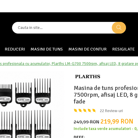
REDUCERI
MASINI DE TUNS
MASINI DE CONTUR
RESIGILATE
s profesionala cu acumulator, Plarths LM-G700 7500rpm, afisaj LED, 8 gratare
Masina de tuns profesio
7500rpm, afisaj LED, 8
fade
22 Review-uri
219,99 RON
249,99 RON
Include taxa verde acumulatori - 0
DEEE: