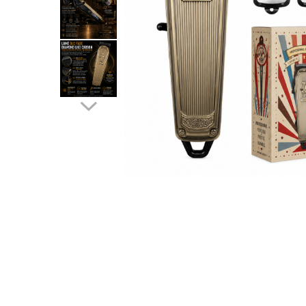
APARATE DE TUNS ANIMALE
EPILATOARE
Cutite aparate de ras