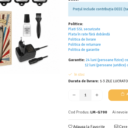
Prețul include contribuția DEEE (
Politica:
Plati SSL securizate
Plata în rate fără dobândă
Politica de livrare
Politica de returnar
e
Politica de garantie
Garantie:
24 luni (persoane fizice)
12 luni (persoane juridice) c
In stoc
Durata de livrare:
1-3 ZILE LUCRAT
A
Cod Produs:
LM-G700
Ai nevoie
Adauga la Favorite
Cere 