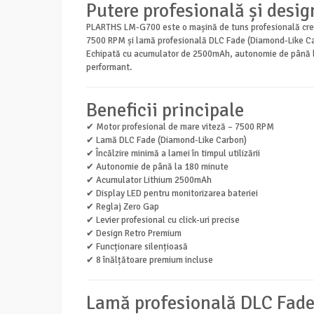
Putere profesională și desig
PLARTHS LM-G700 este o mașină de tuns profesională creată p
7500 RPM și lamă profesională DLC Fade (Diamond-Like Carb
Echipată cu acumulator de 2500mAh, autonomie de până la 1
performant.
Beneficii principale
✔ Motor profesional de mare viteză – 7500 RPM
✔ Lamă DLC Fade (Diamond-Like Carbon)
✔ Încălzire minimă a lamei în timpul utilizării
✔ Autonomie de până la 180 minute
✔ Acumulator Lithium 2500mAh
✔ Display LED pentru monitorizarea bateriei
✔ Reglaj Zero Gap
✔ Levier profesional cu click-uri precise
✔ Design Retro Premium
✔ Funcționare silențioasă
✔ 8 înălțătoare premium incluse
Lamă profesională DLC Fade