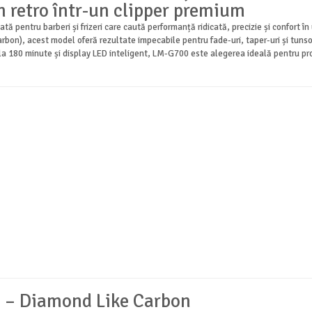
n retro într-un clipper premium
entru barberi și frizeri care caută performanță ridicată, precizie și confort în 
on), acest model oferă rezultate impecabile pentru fade-uri, taper-uri și tunsor
80 minute și display LED inteligent, LM-G700 este alegerea ideală pentru profesi
 – Diamond Like Carbon