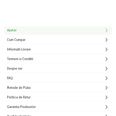
APARATE DE TUNS ANIMALE
EPILATOARE
Cutite aparate de ras
Ajutor
Cum Cumpar
Informatii Livrare
Termeni si Conditii
Despre noi
FAQ
Metode de Plata
Politica de Retur
Garantia Produselor