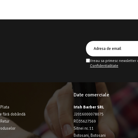
Vreau sa primesc newsletter 
Confidentialitate
Date comerciale
Plata
Irish Barber SRL
te fără dobândă
J2016000078075
 Retur
RO35627569
roduselor
Sitnei nr. 11
Botosani, Botosani