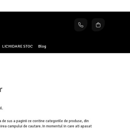
LICHIDARE STOC
Blog
r
l.
ea de sus a paginii ce contine categoriile de produse, din
sirea campului de cautare. In momentul in care ati apasat