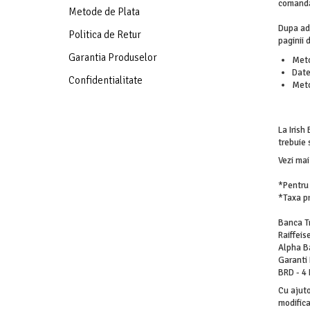
APARATE DE TUNS ANIMALE
comanda 
Metode de Plata
EPILATOARE
Dupa ada
Politica de Retur
paginii
Cutite aparate de ras
Garantia Produselor
Meto
Date
Confidentialitate
Meto
2. 
3. P
La Irish
trebuie 
Vezi mai
*Pentru 
*Taxa p
Banca Tr
Raiffeis
Alpha B
Garanti
BRD - 4
Cu ajuto
modifica