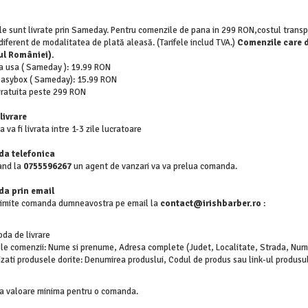
e sunt livrate prin Sameday. Pentru comenzile de pana in 299 RON,costul transp
ndiferent de modalitatea de plată aleasă. (Tarifele includ TVA.)
Comenzile care d
iul României).
la usa ( Sameday ): 19.99 RON
 easybox ( Sameday): 15.99 RON
gratuita peste 299 RON
livrare
va fi livrata intre 1-3 zile lucratoare
a telefonica
and la
0755596267
un agent de vanzari va va prelua comanda.
a prin email
trimite comanda dumneavostra pe email la
contact@irishbarber.ro
:
da de livrare
le comenzii: Nume si prenume, Adresa complete (Judet, Localitate, Strada, Numar
izati produsele dorite: Denumirea produslui, Codul de produs sau link-ul produsul
ta valoare minima pentru o comanda.