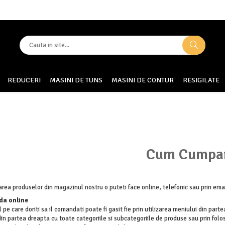
REDUCERI
MASINI DE TUNS
MASINI DE CONTUR
RESIGILATE
Cum Cumpa
ea produselor din magazinul nostru o puteti face online, telefonic sau prin emai
a online
 pe care doriti sa il comandati poate fi gasit fie prin utilizarea meniului din part
in partea dreapta cu toate categoriile si subcategoriile de produse sau prin folo