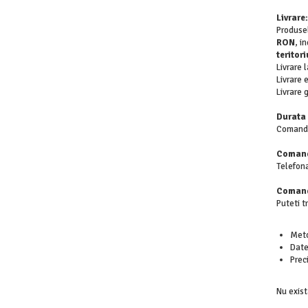
Livrare:
Produsel
RON
, i
teritor
Livrare 
Livrare
Livrare 
Durata 
Comanda 
Comand
Telefon
Comand
Puteti 
Meto
Date
Prec
Nu exis