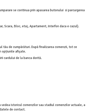
cumparare se continua prin apasarea butonului si parcurgerea
, Scara, Bloc, etaj, Apartament, Interfon daca e cazul).
dul tău de cumpărături. După finalizarea comenzii, tot ce
n opțiunile afișate.
rii cardului de la banca dorită.
 a vedea istoricul comenzilor sau stadiul comenzilor actuale, a
 datele de contact.