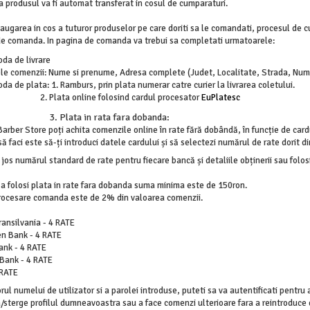
produsul va fi automat transferat in cosul de cumparaturi.
ugarea in cos a tuturor produselor pe care doriti sa le comandati, procesul de 
 de comanda. In pagina de comanda va trebui sa completati urmatoarele:
da de livrare
le comenzii: Nume si prenume, Adresa complete (Judet, Localitate, Strada, Numar
da de plata: 1. Ramburs, prin plata numerar catre curier la livrarea coletului.
Plata online folosind cardul procesator
EuPlatesc
lata in rata fara dobanda:
 Barber Store poți achita comenzile online în rate fără dobândă, în funcție de car
să faci este să-ți introduci datele cardului și să selectezi numărul de rate dorit di
 jos numărul standard de rate pentru fiecare bancă și detaliile obținerii sau folosi
a folosi plata in rate fara dobanda suma minima este de 150ron.
rocesare comanda este de 2% din valoarea comenzii.
ansilvania - 4 RATE
en Bank - 4 RATE
ank - 4 RATE
 Bank - 4 RATE
 RATE
rul numelui de utilizator si a parolei introduse, puteti sa va autentificati pentru
/sterge profilul dumneavoastra sau a face comenzi ulterioare fara a reintroduce